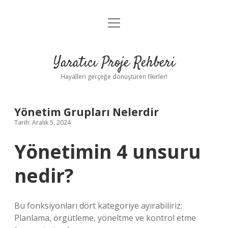
menüyü
Anasayfa
aç
Gizlilik Politikası
Yaratıcı Proje Rehberi
Yasal Uyarı
Hayalleri gerçeğe dönüştüren fikirler!
Hakkımızda
Yönetim Grupları Nelerdir
Tarih: Aralık 5, 2024
Yönetimin 4 unsuru
nedir?
Bu fonksiyonları dört kategoriye ayırabiliriz:
Planlama, örgütleme, yöneltme ve kontrol etme