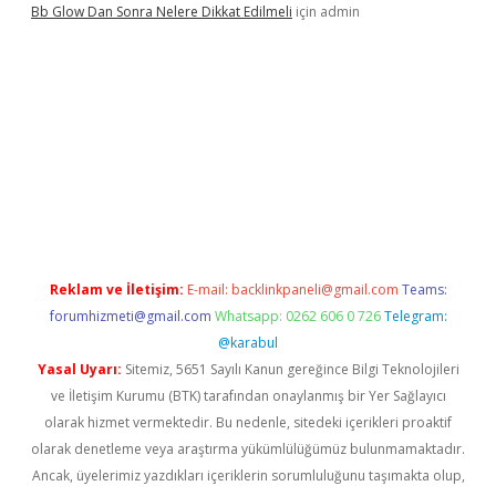
Bb Glow Dan Sonra Nelere Dikkat Edilmeli
için
admin
no giriş
ilbet giriş adresi
www.betexper.xyz/
Reklam ve İletişim:
E-mail:
backlinkpaneli@gmail.com
Teams:
forumhizmeti@gmail.com
Whatsapp: 0262 606 0 726
Telegram:
@karabul
Yasal Uyarı:
Sitemiz, 5651 Sayılı Kanun gereğince Bilgi Teknolojileri
ve İletişim Kurumu (BTK) tarafından onaylanmış bir Yer Sağlayıcı
olarak hizmet vermektedir. Bu nedenle, sitedeki içerikleri proaktif
olarak denetleme veya araştırma yükümlülüğümüz bulunmamaktadır.
Ancak, üyelerimiz yazdıkları içeriklerin sorumluluğunu taşımakta olup,