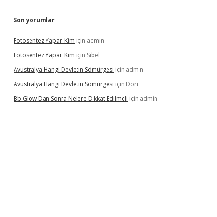
Son yorumlar
Fotosentez Yapan Kim
için
admin
Fotosentez Yapan Kim
için
Sibel
Avustralya Hangi Devletin Sömürgesi
için
admin
Avustralya Hangi Devletin Sömürgesi
için
Doru
Bb Glow Dan Sonra Nelere Dikkat Edilmeli
için
admin
o giriş
ilbet giriş adresi
www.betexper.xyz/