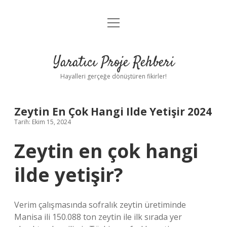
menüyü
Anasayfa
aç
Gizlilik Politikası
Yaratıcı Proje Rehberi
Yasal Uyarı
Hayalleri gerçeğe dönüştüren fikirler!
Hakkımızda
Zeytin En Çok Hangi Ilde Yetişir 2024
Tarih: Ekim 15, 2024
Zeytin en çok hangi
ilde yetişir?
Verim çalışmasında sofralık zeytin üretiminde
Manisa ili 150.088 ton zeytin ile ilk sırada yer