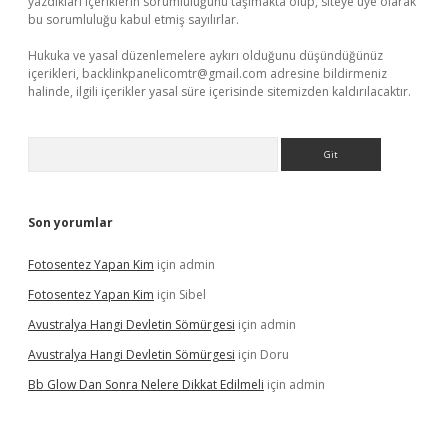
yazdıkları içeriklerin sorumluluğunu taşımakta olup, siteye üye olarak
bu sorumluluğu kabul etmiş sayılırlar.
Hukuka ve yasal düzenlemelere aykırı olduğunu düşündüğünüz
içerikleri,
backlinkpanelicomtr@gmail.com
adresine bildirmeniz
halinde, ilgili içerikler yasal süre içerisinde sitemizden kaldırılacaktır.
Arama
Son yorumlar
Fotosentez Yapan Kim
için
admin
Fotosentez Yapan Kim
için
Sibel
Avustralya Hangi Devletin Sömürgesi
için
admin
Avustralya Hangi Devletin Sömürgesi
için
Doru
Bb Glow Dan Sonra Nelere Dikkat Edilmeli
için
admin