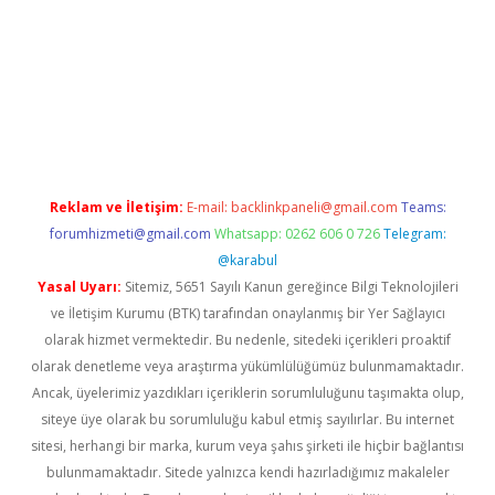
ino giriş
ilbet giriş adresi
www.betexper.xyz/
Reklam ve İletişim:
E-mail:
backlinkpaneli@gmail.com
Teams:
forumhizmeti@gmail.com
Whatsapp: 0262 606 0 726
Telegram:
@karabul
Yasal Uyarı:
Sitemiz, 5651 Sayılı Kanun gereğince Bilgi Teknolojileri
ve İletişim Kurumu (BTK) tarafından onaylanmış bir Yer Sağlayıcı
olarak hizmet vermektedir. Bu nedenle, sitedeki içerikleri proaktif
olarak denetleme veya araştırma yükümlülüğümüz bulunmamaktadır.
Ancak, üyelerimiz yazdıkları içeriklerin sorumluluğunu taşımakta olup,
siteye üye olarak bu sorumluluğu kabul etmiş sayılırlar. Bu internet
sitesi, herhangi bir marka, kurum veya şahıs şirketi ile hiçbir bağlantısı
bulunmamaktadır. Sitede yalnızca kendi hazırladığımız makaleler