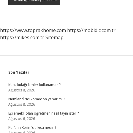
https://www.toprakhome.com
https://mobidic.com.tr
https://mikes.com.tr
Sitemap
Sidebar
Son Yazılar
Kuzu kulağı kimler kullanamaz ?
Ağustos 8, 2026
Nemlendirici komedon yapar mı ?
Ağustos 8, 2026
Eşi emekli olan öğretmen nasıl tayin ister ?
Ağustos 6, 2026
Kur’an-ı Kerim’de kısa nedir ?
Ağustos 6, 2026