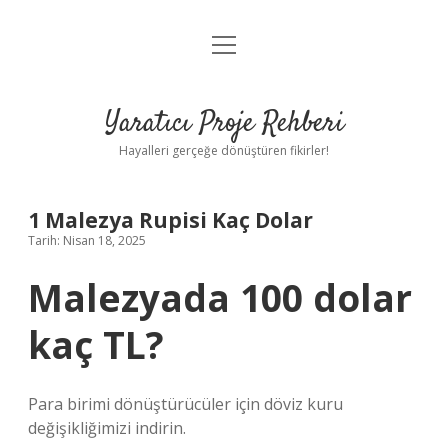
menüyü
Anasayfa
aç
Gizlilik Politikası
Yaratıcı Proje Rehberi
Yasal Uyarı
Hayalleri gerçeğe dönüştüren fikirler!
Hakkımızda
1 Malezya Rupisi Kaç Dolar
Tarih: Nisan 18, 2025
Malezyada 100 dolar
kaç TL?
Para birimi dönüştürücüler için döviz kuru
değişikliğimizi indirin.