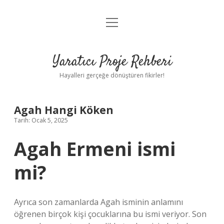
menüyü
Anasayfa
aç
Gizlilik Politikası
Yaratıcı Proje Rehberi
Yasal Uyarı
Hayalleri gerçeğe dönüştüren fikirler!
Hakkımızda
Agah Hangi Köken
Tarih: Ocak 5, 2025
Agah Ermeni ismi
mi?
Ayrıca son zamanlarda Agah isminin anlamını
öğrenen birçok kişi çocuklarına bu ismi veriyor. Son