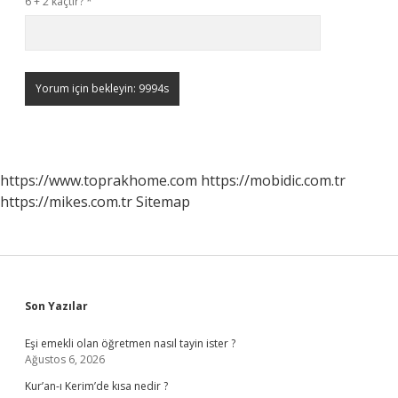
6 + 2 kaçtır?
*
https://www.toprakhome.com
https://mobidic.com.tr
https://mikes.com.tr
Sitemap
Sidebar
Son Yazılar
Eşi emekli olan öğretmen nasıl tayin ister ?
Ağustos 6, 2026
Kur’an-ı Kerim’de kısa nedir ?