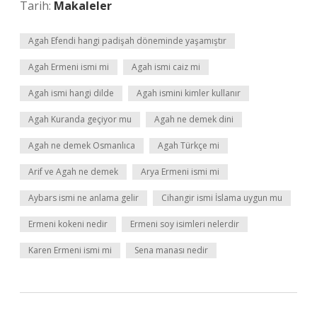
Tarih:
Makaleler
Agah Efendi hangi padişah döneminde yaşamıştır
Agah Ermeni ismi mi
Agah ismi caiz mi
Agah ismi hangi dilde
Agah ismini kimler kullanır
Agah Kuranda geçiyor mu
Agah ne demek dini
Agah ne demek Osmanlıca
Agah Türkçe mi
Arif ve Agah ne demek
Arya Ermeni ismi mi
Aybars ismi ne anlama gelir
Cihangir ismi İslama uygun mu
Ermeni kokeni nedir
Ermeni soy isimleri nelerdir
Karen Ermeni ismi mi
Sena manası nedir