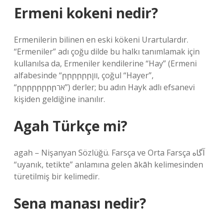
Ermeni kokeni nedir?
Ermenilerin bilinen en eski kökeni Urartulardır.
“Ermeniler” adı çoğu dilde bu halkı tanımlamak için
kullanılsa da, Ermeniler kendilerine “Hay” (Ermeni
alfabesinde “րրրրրրוון, çoğul “Hayer”,
“րրրրրրրրאר”) derler; bu adın Hayk adlı efsanevi
kişiden geldiğine inanılır.
Agah Türkçe mi?
agah – Nişanyan Sözlüğü. Farsça ve Orta Farsça آگاه
“uyanık, tetikte” anlamına gelen ākāh kelimesinden
türetilmiş bir kelimedir.
Sena manası nedir?