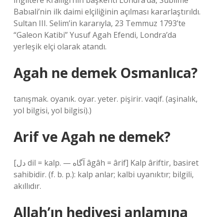
İngiltere Krallığı’nın başkenti Londra’da, Sublime
Babıali’nin ilk daimi elçiliğinin açılması kararlaştırıldı.
Sultan III. Selim’in kararıyla, 23 Temmuz 1793’te
“Galeon Katibi” Yusuf Agah Efendi, Londra’da
yerleşik elçi olarak atandı.
Agah ne demek Osmanlıca?
tanışmak. oyanık. oyar. yeter. pişirir. vaqif. (aşinalık,
yol bilgisi, yol bilgisi).)
Arif ve Agah ne demek?
[دل dil = kalp. — آگاه âgâh = ârif] Kalp âriftir, basiret
sahibidir. (f. b. p.): kalp anlar; kalbi uyanıktır; bilgili,
akıllıdır.
Allah’ın hediyesi anlamına