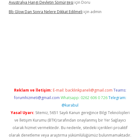
Avustralya Hangi Devletin Sömürgesi
için
Doru
Bb Glow Dan Sonra Nelere Dikkat Edilmeli
için
admin
z/
Reklam ve İletişim:
E-mail:
backlinkpaneli@gmail.com
Teams:
forumhizmeti@gmail.com
Whatsapp: 0262 606 0 726
Telegram:
@karabul
Yasal Uyarı:
Sitemiz, 5651 Sayılı Kanun gereğince Bilgi Teknolojileri
ve İletişim Kurumu (BTK) tarafından onaylanmış bir Yer Sağlayıcı
olarak hizmet vermektedir. Bu nedenle, sitedeki içerikleri proaktif
olarak denetleme veya araştırma yükümlülüğümüz bulunmamaktadır.