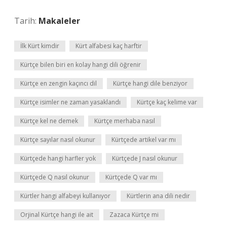
Tarih:
Makaleler
İlk Kürt kimdir
Kürt alfabesi kaç harftir
Kürtçe bilen biri en kolay hangi dili öğrenir
Kürtçe en zengin kaçıncı dil
Kürtçe hangi dile benziyor
Kürtçe isimler ne zaman yasaklandı
Kürtçe kaç kelime var
Kürtçe kel ne demek
Kürtçe merhaba nasıl
Kürtçe sayılar nasıl okunur
Kürtçede artikel var mı
Kürtçede hangi harfler yok
Kürtçede J nasıl okunur
Kürtçede Q nasıl okunur
Kürtçede Q var mı
Kürtler hangi alfabeyi kullanıyor
Kürtlerin ana dili nedir
Orjinal Kürtçe hangi ile ait
Zazaca Kürtçe mi