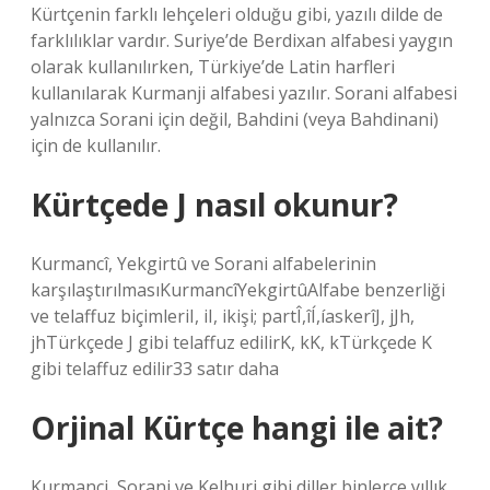
Kürtçenin farklı lehçeleri olduğu gibi, yazılı dilde de
farklılıklar vardır. Suriye’de Berdixan alfabesi yaygın
olarak kullanılırken, Türkiye’de Latin harfleri
kullanılarak Kurmanji alfabesi yazılır. Sorani alfabesi
yalnızca Sorani için değil, Bahdini (veya Bahdinani)
için de kullanılır.
Kürtçede J nasıl okunur?
Kurmancî, Yekgirtû ve Sorani alfabelerinin
karşılaştırılmasıKurmancîYekgirtûAlfabe benzerliği
ve telaffuz biçimleriI, iI, ikişi; partÎ,îÍ,íaskerîJ, jJh,
jhTürkçede J gibi telaffuz edilirK, kK, kTürkçede K
gibi telaffuz edilir33 satır daha
Orjinal Kürtçe hangi ile ait?
Kurmanci, Sorani ve Kelhuri gibi diller binlerce yıllık