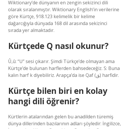
Wiktionary’de dünyanın en zengin sekizinci dili
olarak sıralanmıştır. Wiktionary English’in verilerine
göre Kürtçe, 918.123 kelimelik bir kelime
dağarcığıyla dünyada 168 dil arasında sekizinci
sırada yer almaktadır.
Kürtçede Q nasıl okunur?
Û,û: “U” sesi çıkarır. Şimdi Türkçe’de olmayan ama
Kürtçe’de bulunan harflerden bahsedeceğiz. S: Buna
kalın harf k diyebiliriz. Arapça’da ise Qaf (ﻖ) harfidir.
Kürtçe bilen biri en kolay
hangi dili öğrenir?
Kürtlerin atalarından gelen bu anadilden türemiş
dünya dillerinden bazılarının adları şöyledir: İngilizce,