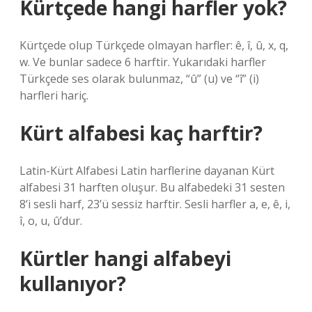
Kürtçede hangi harfler yok?
Kürtçede olup Türkçede olmayan harfler: ê, î, û, x, q,
w. Ve bunlar sadece 6 harftir. Yukarıdaki harfler
Türkçede ses olarak bulunmaz, “û” (u) ve “î” (i)
harfleri hariç.
Kürt alfabesi kaç harftir?
Latin-Kürt Alfabesi Latin harflerine dayanan Kürt
alfabesi 31 harften oluşur. Bu alfabedeki 31 sesten
8’i sesli harf, 23’ü sessiz harftir. Sesli harfler a, e, ê, i,
î, o, u, û’dur.
Kürtler hangi alfabeyi
kullanıyor?