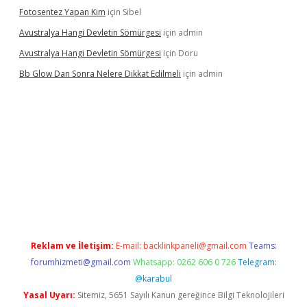
Fotosentez Yapan Kim
için
Sibel
Avustralya Hangi Devletin Sömürgesi
için
admin
Avustralya Hangi Devletin Sömürgesi
için
Doru
Bb Glow Dan Sonra Nelere Dikkat Edilmeli
için
admin
no giriş
ilbet giriş adresi
www.betexper.xyz/
Reklam ve İletişim:
E-mail:
backlinkpaneli@gmail.com
Teams:
forumhizmeti@gmail.com
Whatsapp: 0262 606 0 726
Telegram:
@karabul
Yasal Uyarı:
Sitemiz, 5651 Sayılı Kanun gereğince Bilgi Teknolojileri