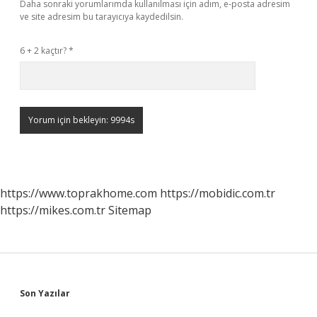
Daha sonraki yorumlarımda kullanılması için adım, e-posta adresim
ve site adresim bu tarayıcıya kaydedilsin.
6 + 2 kaçtır?
*
https://www.toprakhome.com
https://mobidic.com.tr
https://mikes.com.tr
Sitemap
Sidebar
Son Yazılar