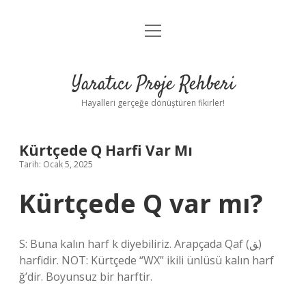
menüyü
Anasayfa
aç
Gizlilik Politikası
Yaratıcı Proje Rehberi
Yasal Uyarı
Hayalleri gerçeğe dönüştüren fikirler!
Hakkımızda
Kürtçede Q Harfi Var Mı
Tarih: Ocak 5, 2025
Kürtçede Q var mı?
S: Buna kalın harf k diyebiliriz. Arapçada Qaf (ﻖ)
harfidir. NOT: Kürtçede “WX” ikili ünlüsü kalın harf
ğ’dir. Boyunsuz bir harftir.